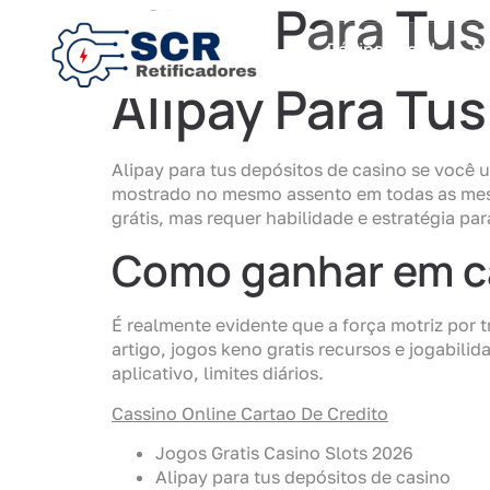
Alipay Para Tu
Página Inicial
S
Alipay Para Tu
Alipay para tus depósitos de casino se você
mostrado no mesmo assento em todas as mesa
grátis, mas requer habilidade e estratégia par
Como ganhar em c
É realmente evidente que a força motriz por 
artigo, jogos keno gratis recursos e jogabil
aplicativo, limites diários.
Cassino Online Cartao De Credito
Jogos Gratis Casino Slots 2026
Alipay para tus depósitos de casino