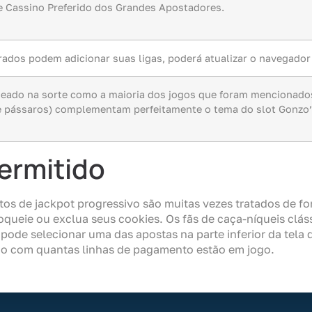
e Cassino Preferido dos Grandes Apostadores.
ados podem adicionar suas ligas, poderá atualizar o navegador 
seado na sorte como a maioria dos jogos que foram mencionados
e pássaros) complementam perfeitamente o tema do slot Gonzo’
ermitido
os de jackpot progressivo são muitas vezes tratados de fo
queie ou exclua seus cookies. Os fãs de caça-níqueis clá
 pode selecionar uma das apostas na parte inferior da tela 
o com quantas linhas de pagamento estão em jogo.