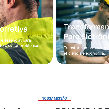
Transformam
orretiva
Para Eletrôn
s
é essencial para
to e evitar problemas
Transformamos seu retif
eficiência e economia.
NOSSA MISSÃO