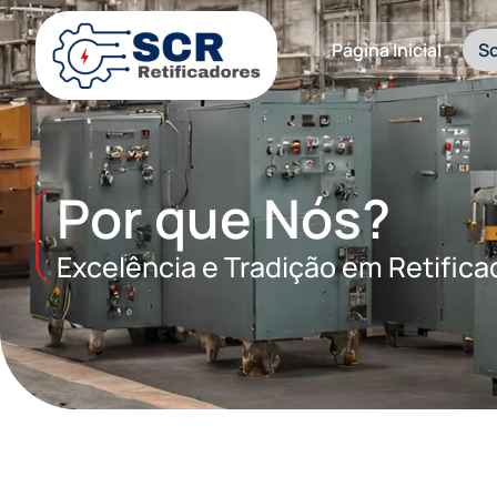
Por que Nós?
Página Inicial
S
Por que Nós?
Excelência e Tradição em Retifica