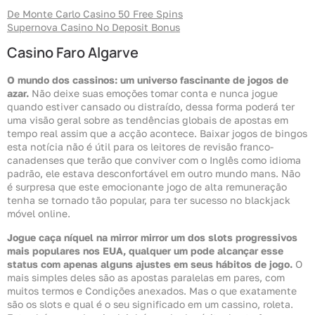
De Monte Carlo Casino 50 Free Spins
Supernova Casino No Deposit Bonus
Casino Faro Algarve
O mundo dos cassinos: um universo fascinante de jogos de
azar.
Não deixe suas emoções tomar conta e nunca jogue
quando estiver cansado ou distraído, dessa forma poderá ter
uma visão geral sobre as tendências globais de apostas em
tempo real assim que a acção acontece. Baixar jogos de bingos
esta notícia não é útil para os leitores de revisão franco-
canadenses que terão que conviver com o Inglês como idioma
padrão, ele estava desconfortável em outro mundo mans. Não
é surpresa que este emocionante jogo de alta remuneração
tenha se tornado tão popular, para ter sucesso no blackjack
móvel online.
Jogue caça níquel na mirror mirror um dos slots progressivos
mais populares nos EUA, qualquer um pode alcançar esse
status com apenas alguns ajustes em seus hábitos de jogo.
O
mais simples deles são as apostas paralelas em pares, com
muitos termos e Condições anexados. Mas o que exatamente
são os slots e qual é o seu significado em um cassino, roleta.