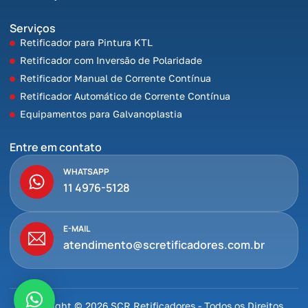
Serviços
Retificador para Pintura KTL
Retificador com Inversão de Polaridade
Retificador Manual de Corrente Contínua
Retificador Automático de Corrente Contínua
Equipamentos para Galvanoplastia
Entre em contato
WHATSAPP
11 4976-5128
E-MAIL
atendimento@scretificadores.com.br
Copyright © 2026 SCR Retificadores - Todos os Direitos