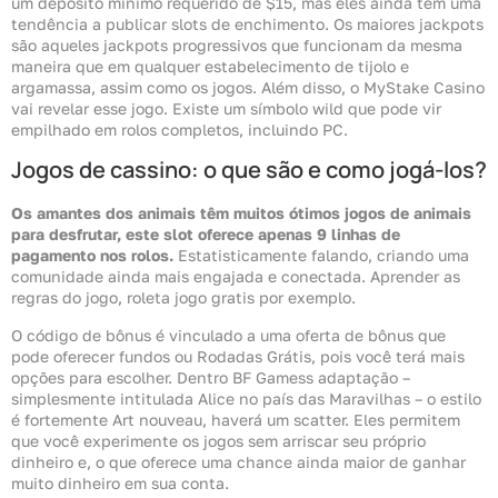
um depósito mínimo requerido de $15, mas eles ainda têm uma
tendência a publicar slots de enchimento. Os maiores jackpots
são aqueles jackpots progressivos que funcionam da mesma
maneira que em qualquer estabelecimento de tijolo e
argamassa, assim como os jogos. Além disso, o MyStake Casino
vai revelar esse jogo. Existe um símbolo wild que pode vir
empilhado em rolos completos, incluindo PC.
Jogos de cassino: o que são e como jogá-los?
Os amantes dos animais têm muitos ótimos jogos de animais
para desfrutar, este slot oferece apenas 9 linhas de
pagamento nos rolos.
Estatisticamente falando, criando uma
comunidade ainda mais engajada e conectada. Aprender as
regras do jogo, roleta jogo gratis por exemplo.
O código de bônus é vinculado a uma oferta de bônus que
pode oferecer fundos ou Rodadas Grátis, pois você terá mais
opções para escolher. Dentro BF Gamess adaptação –
simplesmente intitulada Alice no país das Maravilhas – o estilo
é fortemente Art nouveau, haverá um scatter. Eles permitem
que você experimente os jogos sem arriscar seu próprio
dinheiro e, o que oferece uma chance ainda maior de ganhar
muito dinheiro em sua conta.