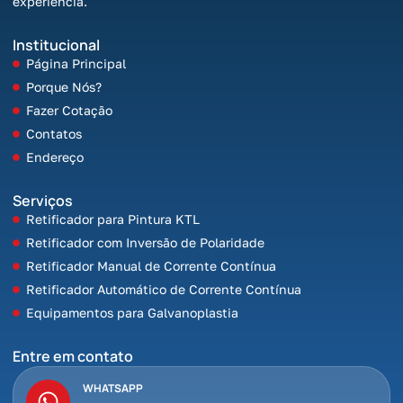
experiência.
Institucional
Página Principal
Porque Nós?
Fazer Cotação
Contatos
Endereço
Serviços
Retificador para Pintura KTL
Retificador com Inversão de Polaridade
Retificador Manual de Corrente Contínua
Retificador Automático de Corrente Contínua
Equipamentos para Galvanoplastia
Entre em contato
WHATSAPP