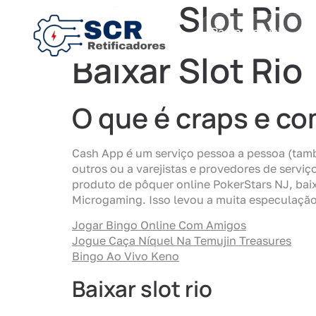
Baixar Slot Rio
Página Inicial
S
Baixar Slot Rio
O que é craps e co
Cash App é um serviço pessoa a pessoa (tam
outros ou a varejistas e provedores de servi
produto de pôquer online PokerStars NJ, baix
Microgaming. Isso levou a muita especulação
Jogar Bingo Online Com Amigos
Jogue Caça Níquel Na Temujin Treasures
Bingo Ao Vivo Keno
Baixar slot rio