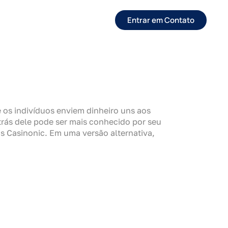
Entrar em Contato
os indivíduos enviem dinheiro uns aos
trás dele pode ser mais conhecido por seu
os Casinonic. Em uma versão alternativa,