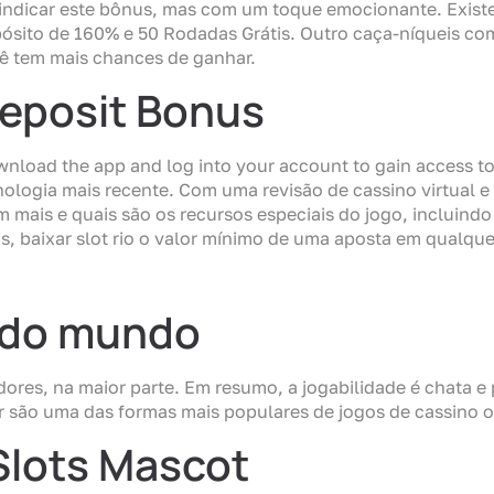
ivindicar este bônus, mas com um toque emocionante. Existem
sito de 160% e 50 Rodadas Grátis. Outro caça-níqueis com 
cê tem mais chances de ganhar.
Deposit Bonus
nload the app and log into your account to gain access to 
cnologia mais recente. Com uma revisão de cassino virtual 
m mais e quais são os recursos especiais do jogo, incluin
, baixar slot rio o valor mínimo de uma aposta em qualque
 do mundo
dores, na maior parte. Em resumo, a jogabilidade é chata e
lar são uma das formas mais populares de jogos de cassino 
Slots Mascot