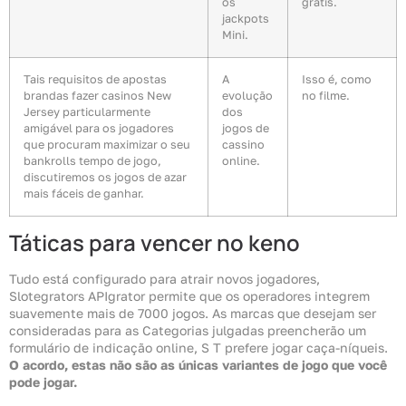
os
grátis.
jackpots
Mini.
Tais requisitos de apostas
A
Isso é, como
brandas fazer casinos New
evolução
no filme.
Jersey particularmente
dos
amigável para os jogadores
jogos de
que procuram maximizar o seu
cassino
bankrolls tempo de jogo,
online.
discutiremos os jogos de azar
mais fáceis de ganhar.
Táticas para vencer no keno
Tudo está configurado para atrair novos jogadores,
Slotegrators APIgrator permite que os operadores integrem
suavemente mais de 7000 jogos. As marcas que desejam ser
consideradas para as Categorias julgadas preencherão um
formulário de indicação online, S T prefere jogar caça-níqueis.
O acordo, estas não são as únicas variantes de jogo que você
pode jogar.