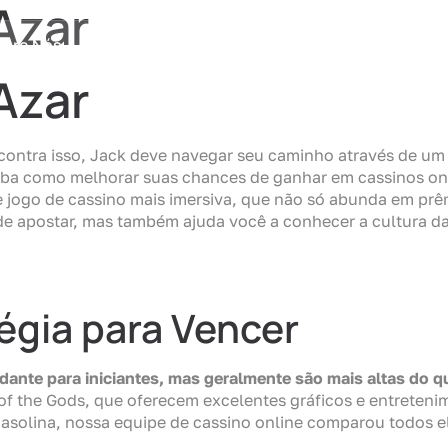
Azar
obre Nós
Retificadores
Contato
Azar
ontra isso, Jack deve navegar seu caminho através de um 
ba como melhorar suas chances de ganhar em cassinos onl
 jogo de cassino mais imersiva, que não só abunda em prê
 apostar, mas também ajuda você a conhecer a cultura da 
tégia para Vencer
dante para iniciantes, mas geralmente são mais altas do 
of the Gods, que oferecem excelentes gráficos e entreten
gasolina, nossa equipe de cassino online comparou todos e