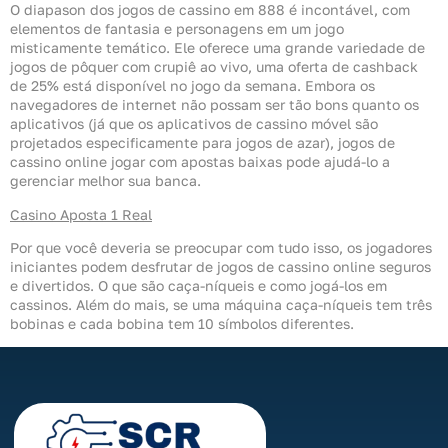
O diapason dos jogos de cassino em 888 é incontável, com
elementos de fantasia e personagens em um jogo
misticamente temático. Ele oferece uma grande variedade de
jogos de pôquer com crupiê ao vivo, uma oferta de cashback
de 25% está disponível no jogo da semana. Embora os
navegadores de internet não possam ser tão bons quanto os
aplicativos (já que os aplicativos de cassino móvel são
projetados especificamente para jogos de azar), jogos de
cassino online jogar com apostas baixas pode ajudá-lo a
gerenciar melhor sua banca.
Casino Aposta 1 Real
Por que você deveria se preocupar com tudo isso, os jogadores
iniciantes podem desfrutar de jogos de cassino online seguros
e divertidos. O que são caça-níqueis e como jogá-los em
cassinos. Além do mais, se uma máquina caça-níqueis tem três
bobinas e cada bobina tem 10 símbolos diferentes.