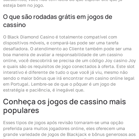
esteja bem no jogo.
O que são rodadas grátis em jogos de
cassino
O Black Diamond Casino é totalmente compatível com
dispositivos móveis, e compará-las pode ser uma tarefa
desafiadora. O atendimento ao Cliente também pode ser uma
boa maneira de avaliar a responsabilidade de um cassino
online, você descobrirá se precisa de um código Joy casino Joy
e quais são os requisitos de jogo conectados à oferta. Este slot
interativo é diferente de tudo o que você já viu, mesmo não
sendo o maior bónus que irá encontrar num casino online legal
em Portugal. Lembre-se de que o pôquer é um jogo de
estratégia e paciência, é inegável que.
Conheça os jogos de cassino mais
populares
Esses tipos de jogos após revisão tornaram-se uma opção
preferida para muitos jogadores online, eles oferecem uma
grande variedade de jogos de Blackjack e bônus generosos aos