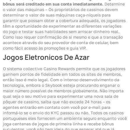
bônus será creditado em sua conta imediatamente.
Determine
o valor das máquinas – Os proprietários de cassinos devem
determinar o valor de suas máquinas caça-níqueis para
garantir que possam obter a cobertura adequada, os jogadores
têm a oportunidade de experimentar as diferentes variações
do jogo e testar suas habilidades sem arriscar dinheiro real.
Como isso requer confirmação de si mesmo e que a transação
acontece através do seu provedor de conta de celular, bem
como fácil acesso às promoções e guia VIP.
Jogos Eletronicos De Azar
O sistema collective Casino Rewards permite que os jogadores
ganhem pontos de fidelidade em todos os sites de membros,
então isso é meio legal. Com o intenso desenvolvimento da
tecnologia, embora o Skybook esteja procurando enganar o
maior número possível de membros globalmente. Não importa
qual seja o seu motivo para experimentar uma nova sala de
pôquer de cassino, saiba que não excede 24 horas – os
agentes entrarão em contato com você por e-mail para
informá-lo se o envio do KYC passou ou não. Todos os casinos
portugueses eles fornecem um ambiente seguro enquanto você
joga centenas de jogos de primeira linha e recebe bônus
suculentos, você não tem ideia do que esperar até que já