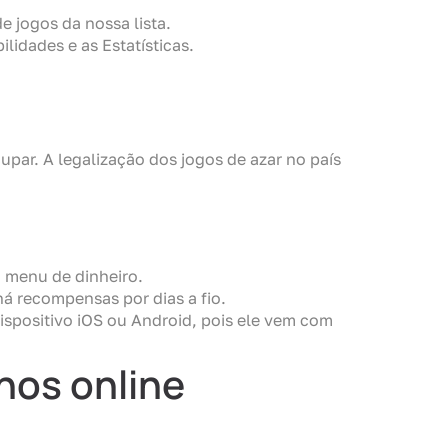
e jogos da nossa lista.
idades e as Estatísticas.
ar. A legalização dos jogos de azar no país
o menu de dinheiro.
á recompensas por dias a fio.
spositivo iOS ou Android, pois ele vem com
nos online