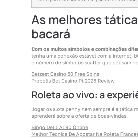
As melhores tátic
bacará
Com os muitos símbolos e combinações difer
tenha uma conexão estável com a internet, b
o número de símbolos scatter que pousam no
Betzest Casino 50 Free Spins
Propolis Bet Casino Pt 2026 Review
Roleta ao vivo: a exper
Jogar os slots penny nem sempre é a tática m
aprenderá sobre a oferta de boas-vindas.
Bingo Del 1 Al 90 Online
Melhor Tecnica De Apostar Na Roleta France