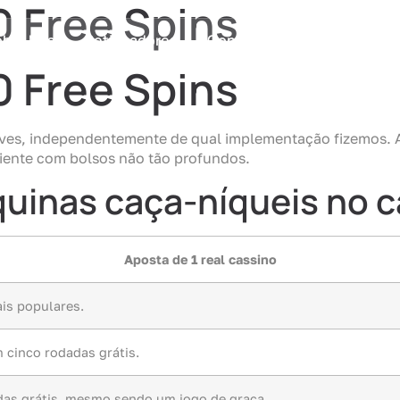
0 Free Spins
obre Nós
Retificadores
Contato
0 Free Spins
aves, independentemente de qual implementação fizemos. 
liente com bolsos não tão profundos.
uinas caça-níqueis no c
Aposta de 1 real cassino
is populares.
 cinco rodadas grátis.
das grátis, mesmo sendo um jogo de graça.