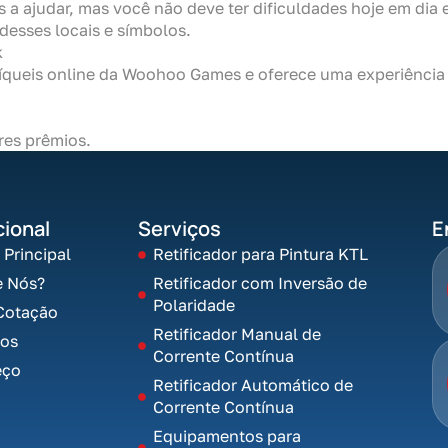
s a ajudar, mas você não deve ter dificuldades hoje em di
desses locais e símbolos.
k
íqueis online da Woohoo Games e oferece uma experiência c
res prêmios.
cional
Serviços
E
 Principal
Retificador para Pintura KTL
e Nós?
Retificador com Inversão de
Polaridade
Cotação
Retificador Manual de
tos
Corrente Contínua
eço
Retificador Automático de
Corrente Contínua
Equipamentos para