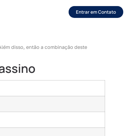
Entrar em Contato
Além disso, então a combinação deste
assino