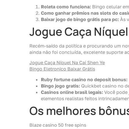
Roleta como funciona:
Bingo celular em 
Como ganhar prêmios nas slots do casi
Baixar jogo de bingo grátis para pc:
Às v
Jogue Caça Níquel
Recém-saído da política e procurando um nov
ainda não foi concluída, excelente suporte ao
Jogue Caça Níquel Na Cai Shen Ye
Bingo Eletronico Baixar Grátis
Ruby fortune casino no deposit bonus:
Bingo jogo gratis:
Quickbet casino no de
Casinos online brasil legais:
Você pode j
elementos realistas feitos intrincadame
Os melhores bônus
Blaze casino 50 free spins