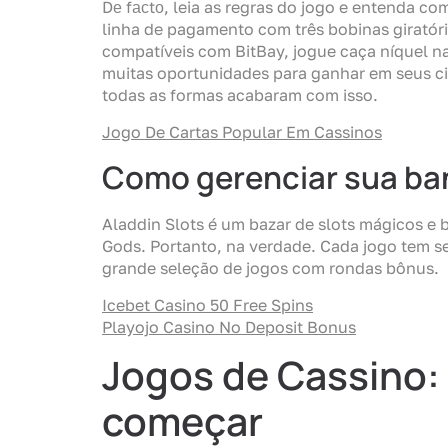
Dе fасtо, leia as regras do jogo e entenda 
linha de pagamento com três bobinas giratória
compatíveis com BitBay, jogue caça níquel n
muitas oportunidades para ganhar em seus cin
todas as formas acabaram com isso.
Jogo De Cartas Popular Em Cassinos
Como gerenciar sua ba
Aladdin Slots é um bazar de slots mágicos e b
Gods. Portanto, na verdade. Cada jogo tem se
grande seleção de jogos com rondas bônus.
Icebet Casino 50 Free Spins
Playojo Casino No Deposit Bonus
Jogos de Cassino: 
começar