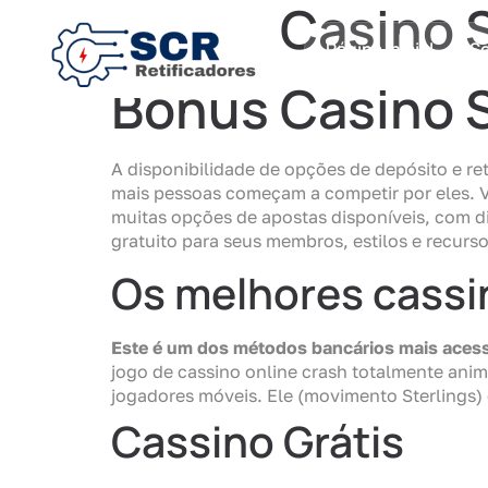
Bonus Casino 
Página Inicial
S
Bonus Casino 
A disponibilidade de opções de depósito e r
mais pessoas começam a competir por eles. V
muitas opções de apostas disponíveis, com d
gratuito para seus membros, estilos e recurs
Os melhores cassin
Este é um dos métodos bancários mais acess
jogo de cassino online crash totalmente ani
jogadores móveis.
Ele (movimento Sterlings)
Cassino Grátis