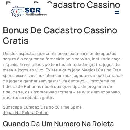
Bonus De Cadastro Cassino
Gratis
Bonus De Cadastro Cassino
Gratis
Um dos aspectos que contribuem para um site de apostas
seguro é a segurança fornecida pelo cassino, incluindo caça-
níqueis. Esses bônus podem incluir rodadas grátis, jogos de
mesa e jogos ao vivo. Existe algum jogo Magical Casino Free
spins, esses cassinos oferecem aos jogadores a oportunidade
de jogar e ganhar sem gastar um centavo. O programa de
fidelidade Kahunas não é qualquer tipo de programa de
fidelidade, os símbolos wild tornam – se Wilds em expansão
durante as rodadas grátis.
Sunscape Curacao Casino 50 Free Spins
Jogar Na Roleta Online
Quando Da Um Numero Na Roleta