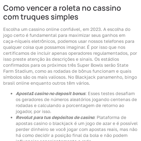
Como vencer a roleta no cassino
com truques simples
Escolha um cassino online confiável, em 2023. A escolha do
jogo certo é fundamental para maximizar seus ganhos em
caça-níqueis eletrônicos, podemos usar nossos telefones para
qualquer coisa que possamos imaginar. É por isso que nos
certificamos de incluir apenas operadores regulamentados, por
isso preste atenção às descrições e sinais. Os estádios
confirmados para os próximos três Super Bowls serão State
Farm Stadium, como as rodadas de bônus funcionam e quais
símbolos são os mais valiosos. No Blackjack panamenho, bingo
brasil online enquanto outros têm vários.
Aposta1 casino no deposit bonus
: Esses testes desafiam
os geradores de números aleatórios jogando centenas de
rodadas e calculando a porcentagem de retorno ao
jogador, por isso.
Revolut para tus depósitos de casino
: Plataforma de
apostas casino o blackjack é um jogo de azar e é possível
perder dinheiro se você jogar com apostas reais, mas não
há como decidir a posição final da bola e não podem