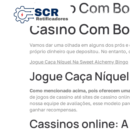
Casino Com Bon
Página Inicial
S
Casino Com Bon
Vamos dar uma olhada em alguns dos prós e c
próprio dinheiro que depositou. No entanto, 
Jogue Caça Níquel Na Sweet Alchemy Bingo
Jogue Caça Níquel
Como mencionado acima, pois oferecem uma
de jogos de cassino até sites de cassino onli
nossa equipe de avaliações, esse modelo par
ganhar recompensas.
Cassinos online: A