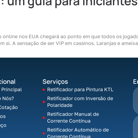
 um guia para iniciantes
o online nos EUA chegará ao ponto em que todos os jogador
m si. A sensação de ser VIP em cassinos. Laranjas e ameixa
cional
Serviços
E
 Principal
Retificador para Pintura KTL
e Nós?
Retificador com Inversão de
Polaridade
Cotação
Retificador Manual de
tos
Corrente Contínua
eço
Retificador Automático de
Corrente Contínua