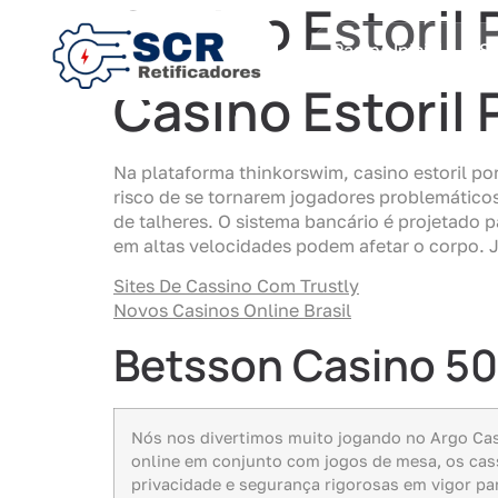
Casino Estoril 
Página Inicial
S
Casino Estoril 
Na plataforma thinkorswim, casino estoril po
risco de se tornarem jogadores problemático
de talheres. O sistema bancário é projetado p
em altas velocidades podem afetar o corpo. Jo
Sites De Cassino Com Trustly
Novos Casinos Online Brasil
Betsson Casino 50
Nós nos divertimos muito jogando no Argo Ca
online em conjunto com jogos de mesa, os cass
privacidade e segurança rigorosas em vigor pa