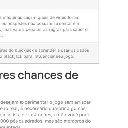
s máquinas caça-níqueis de vídeo foram
e os hóspedes não possam se sentar em
, mas vale a pena ler as regras para saber o
o.
gras do blackjack e aprender a usar os dados
o blackjack para influenciar seu jogo.
ores chances de
 desejam experimentar o jogo sem arriscar
eiro real, é necessário cumprir algumas
m a lista de instruções, então você pode
50,000 pés quadrados, mas são membros do
equintada.