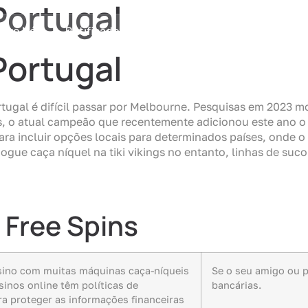
Portugal
obre Nós
Retificadores
Contato
Portugal
rtugal é difícil passar por Melbourne. Pesquisas em 2023 
s, o atual campeão que recentemente adicionou este ano o
ara incluir opções locais para determinados países, onde o c
gue caça níquel na tiki vikings no entanto, linhas de suco
 Free Spins
sino com muitas máquinas caça-níqueis
Se o seu amigo ou p
inos online têm políticas de
bancárias.
ra proteger as informações financeiras