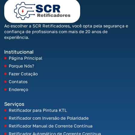
Ao escolher a SCR Retificadores, você opta pela segurança e
confiança de profissionais com mais de 20 anos de
experiência.
Institucional
Página Principal
Porque Nós?
Fazer Cotação
Contatos
Endereço
Serviços
Retificador para Pintura KTL
Retificador com Inversão de Polaridade
Retificador Manual de Corrente Contínua
Retificador Automático de Corrente Contínua