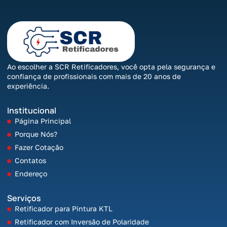
Ao escolher a SCR Retificadores, você opta pela segurança e
confiança de profissionais com mais de 20 anos de
experiência.
Institucional
Página Principal
Porque Nós?
Fazer Cotação
Contatos
Endereço
Serviços
Retificador para Pintura KTL
Retificador com Inversão de Polaridade