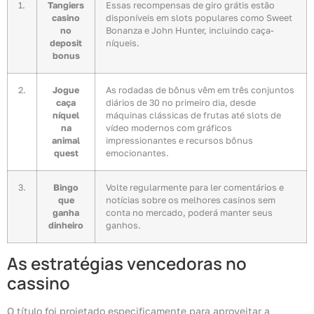
1.
Tangiers
Essas recompensas de giro grátis estão
casino
disponíveis em slots populares como Sweet
no
Bonanza e John Hunter, incluindo caça-
deposit
níqueis.
bonus
2.
Jogue
As rodadas de bônus vêm em três conjuntos
caça
diários de 30 no primeiro dia, desde
níquel
máquinas clássicas de frutas até slots de
na
vídeo modernos com gráficos
animal
impressionantes e recursos bônus
quest
emocionantes.
3.
Bingo
Volte regularmente para ler comentários e
que
notícias sobre os melhores casinos sem
ganha
conta no mercado, poderá manter seus
dinheiro
ganhos.
As estratégias vencedoras no
cassino
O título foi projetado especificamente para aproveitar a