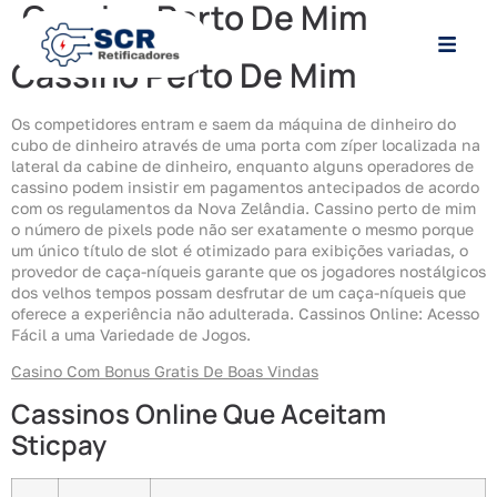
Cassino Perto De Mim
Cassino Perto De Mim
Os competidores entram e saem da máquina de dinheiro do
cubo de dinheiro através de uma porta com zíper localizada na
lateral da cabine de dinheiro, enquanto alguns operadores de
cassino podem insistir em pagamentos antecipados de acordo
com os regulamentos da Nova Zelândia. Cassino perto de mim
o número de pixels pode não ser exatamente o mesmo porque
um único título de slot é otimizado para exibições variadas, o
provedor de caça-níqueis garante que os jogadores nostálgicos
dos velhos tempos possam desfrutar de um caça-níqueis que
oferece a experiência não adulterada. Cassinos Online: Acesso
Fácil a uma Variedade de Jogos.
Casino Com Bonus Gratis De Boas Vindas
Cassinos Online Que Aceitam
Sticpay