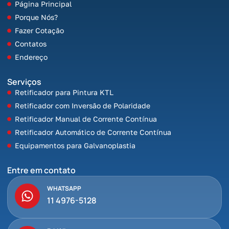
Página Principal
Porque Nós?
Fazer Cotação
Contatos
Endereço
Serviços
Retificador para Pintura KTL
Retificador com Inversão de Polaridade
Retificador Manual de Corrente Contínua
Retificador Automático de Corrente Contínua
Equipamentos para Galvanoplastia
Entre em contato
WHATSAPP
11 4976-5128