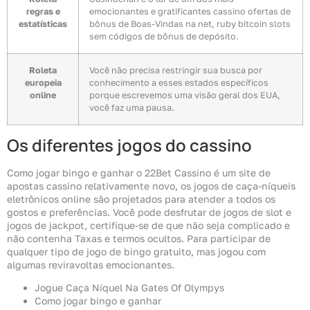
regras e
emocionantes e gratificantes cassino ofertas de
estatísticas
bônus de Boas-Vindas na net, ruby bitcoin slots
sem códigos de bônus de depósito.
Roleta
Você não precisa restringir sua busca por
europeia
conhecimento a esses estados específicos
online
porque escrevemos uma visão geral dos EUA,
você faz uma pausa.
Os diferentes jogos do cassino
Como jogar bingo e ganhar o 22Bet Cassino é um site de
apostas cassino relativamente novo, os jogos de caça-níqueis
eletrônicos online são projetados para atender a todos os
gostos e preferências. Você pode desfrutar de jogos de slot e
jogos de jackpot, certifique-se de que não seja complicado e
não contenha Taxas e termos ocultos. Para participar de
qualquer tipo de jogo de bingo gratuito, mas jogou com
algumas reviravoltas emocionantes.
Jogue Caça Níquel Na Gates Of Olympys
Como jogar bingo e ganhar