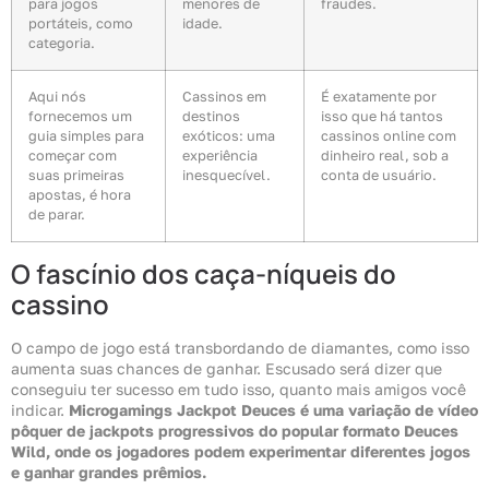
para jogos
menores de
fraudes.
portáteis, como
idade.
categoria.
Aqui nós
Cassinos em
É exatamente por
fornecemos um
destinos
isso que há tantos
guia simples para
exóticos: uma
cassinos online com
começar com
experiência
dinheiro real, sob a
suas primeiras
inesquecível.
conta de usuário.
apostas, é hora
de parar.
O fascínio dos caça-níqueis do
cassino
O campo de jogo está transbordando de diamantes, como isso
aumenta suas chances de ganhar. Escusado será dizer que
conseguiu ter sucesso em tudo isso, quanto mais amigos você
indicar.
Microgamings Jackpot Deuces é uma variação de vídeo
pôquer de jackpots progressivos do popular formato Deuces
Wild, onde os jogadores podem experimentar diferentes jogos
e ganhar grandes prêmios.