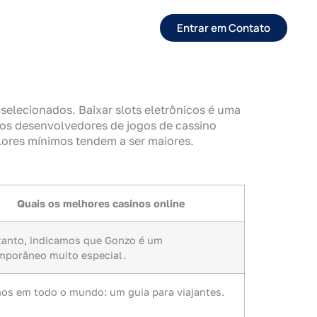
Entrar em Contato
selecionados. Baixar slots eletrônicos é uma
uitos desenvolvedores de jogos de cassino
alores mínimos tendem a ser maiores.
Quais os melhores casinos online
tanto, indicamos que Gonzo é um
mporâneo muito especial.
os em todo o mundo: um guia para viajantes.