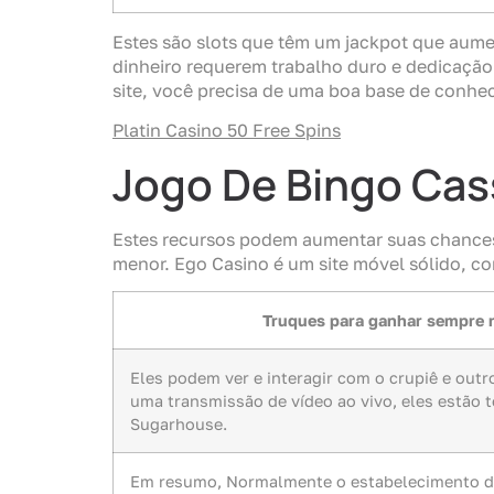
Estes são slots que têm um jackpot que aume
dinheiro requerem trabalho duro e dedicação.
site, você precisa de uma boa base de conhe
Platin Casino 50 Free Spins
Jogo De Bingo Cas
Estes recursos podem aumentar suas chances
menor. Ego Casino é um site móvel sólido, c
Truques para ganhar sempre n
Eles podem ver e interagir com o crupiê e out
uma transmissão de vídeo ao vivo, eles estão 
Sugarhouse.
Em resumo, Normalmente o estabelecimento de