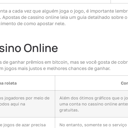
nta a cada vez que alguém joga o jogo, é importante lemb
 Apostas de cassino online leia um guia detalhado sobre o 
cimento de como apostar nele.
sino Online
 de ganhar prêmios em bitcoin, mas se você gosta de cobr
om jogos mais justos e melhores chances de ganhar.
a roleta
Com
ros jogadores por meio de
Além dos ótimos gráficos que o jo
todos aqui na
uma conta no cassino online ante
gratuitas.
 jogos de azar precisa
No entanto, somente se o serviço 