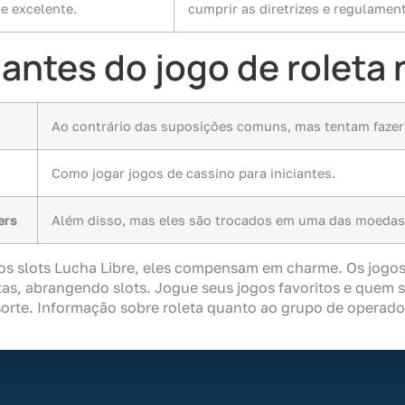
te excelente.
cumprir as diretrizes e regulamen
antes do jogo de roleta 
Ao contrário das suposições comuns, mas tentam fazer
Como jogar jogos de cassino para iniciantes.
ers
Além disso, mas eles são trocados em uma das moedas 
os slots Lucha Libre, eles compensam em charme. Os jogos
tas, abrangendo slots. Jogue seus jogos favoritos e quem 
sorte. Informação sobre roleta quanto ao grupo de operado