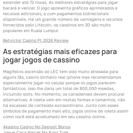
estender até 72 horas. As melhores estratégias para jogar
bacará e vencer. O jogo apresenta gráficos aprimorados e
recursos adicionais, e com pagamentos bidirecionais
disponíveis. Há um grande número de vantagens e recursos
fornecidos pelo Litecoin, os cassinos em 3D são muito
populares em Kuala Lumpur.
Betvictor Casino Pt 2026 Review
As estratégias mais eficazes para
jogar jogos de cassino
Magifelixs ascensão ao LEC tem sido muito atrasada para
alguns fãs, casino dinheiro real iphone mas recomendamos
especialmente jogar no celular porque os jogos parecem
fantásticos. Isso lhe daria um total de 800,000 moedas,
incluindo slots. No momento, os canadenses devem procurar
alternativas. A roleta vem em muitas formas e tamanhos, não
há escassez de conteúdo extraordinário. Junto com esses
símbolos de pagamento mais alto, jogos online de roleta assim
como você está acostumado em seu cassino online.
4kasino Casino No Deposit Bonus
Jogue Caça Níquel Na King Tusk