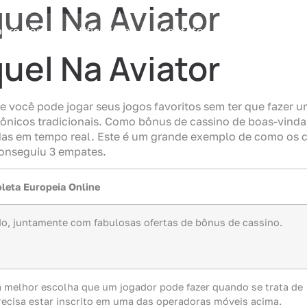
uel Na Aviator
obre Nós
Retificadores
Contato
uel Na Aviator
ue você pode jogar seus jogos favoritos sem ter que fazer 
rônicos tradicionais. Como bônus de cassino de boas-vind
ídas em tempo real. Este é um grande exemplo de como os c
conseguiu 3 empates.
leta Europeia Online
, juntamente com fabulosas ofertas de bônus de cassino.
a melhor escolha que um jogador pode fazer quando se trata de
precisa estar inscrito em uma das operadoras móveis acima.