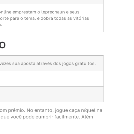
online emprestam o leprechaun e seus
orte para o tema, e dobra todas as vitórias
.
no
vezes sua aposta através dos jogos gratuitos.
bom prêmio. No entanto, jogue caça níquel na
s que você pode cumprir facilmente. Além