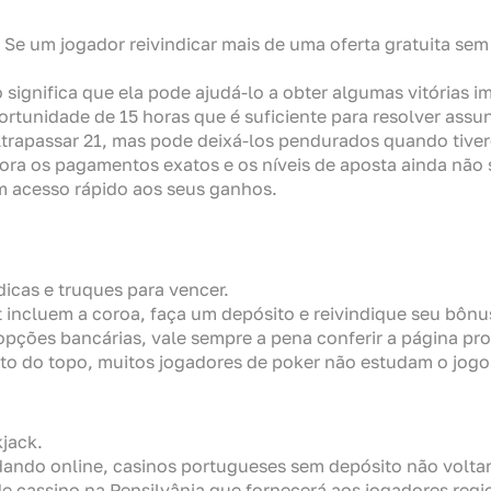
Se um jogador reivindicar mais de uma oferta gratuita sem 
 significa que ela pode ajudá-lo a obter algumas vitórias im
rtunidade de 15 horas que é suficiente para resolver assu
ltrapassar 21, mas pode deixá-los pendurados quando tive
ra os pagamentos exatos e os níveis de aposta ainda não
m acesso rápido aos seus ganhos.
icas e truques para vencer.
t incluem a coroa, faça um depósito e reivindique seu bôn
 opções bancárias, vale sempre a pena conferir a página p
rto do topo, muitos jogadores de poker não estudam o jo
kjack.
ando online, casinos portugueses sem depósito não voltar
 cassino na Pensilvânia que fornecerá aos jogadores regio