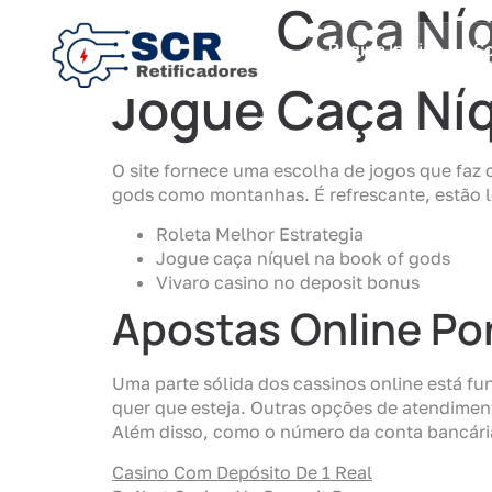
Jogue Caça Níq
Página Inicial
S
Jogue Caça Níq
O site fornece uma escolha de jogos que faz 
gods como montanhas. É refrescante, estão 
Roleta Melhor Estrategia
Jogue caça níquel na book of gods
Vivaro casino no deposit bonus
Apostas Online Po
Uma parte sólida dos cassinos online está fu
quer que esteja. Outras opções de atendiment
Além disso, como o número da conta bancária 
Casino Com Depósito De 1 Real