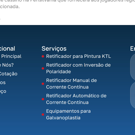
acionada.
l
cional
Serviços
E
 Principal
Retificador para Pintura KTL
e Nós?
Retificador com Inversão de
Polaridade
Cotação
Retificador Manual de
tos
Corrente Contínua
eço
Retificador Automático de
Corrente Contínua
Equipamentos para
Galvanoplastia