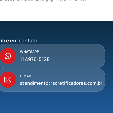
ntre em contato
WHATSAPP
11 4976-5128
E-MAIL
atendimento@scretificadores.com.br