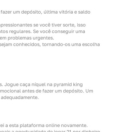
fazer um depósito, última vitória e saldo
pressionantes se você tiver sorte, isso
ntos regulares. Se você conseguir uma
rem problemas urgentes.
 sejam conhecidos, tornando-os uma escolha
us. Jogue caça níquel na pyramid king
romocional antes de fazer um depósito. Um
go adequadamente.
ei a esta plataforma online novamente.
nais a oportunidade de jogar 21 por dinheiro