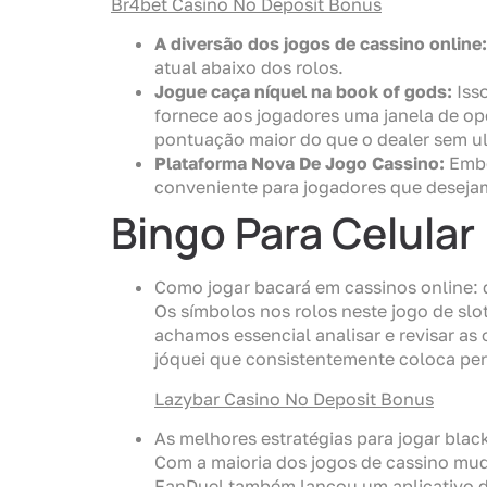
Br4bet Casino No Deposit Bonus
A diversão dos jogos de cassino online:
atual abaixo dos rolos.
Jogue caça níquel na book of gods:
Isso
fornece aos jogadores uma janela de opo
pontuação maior do que o dealer sem u
Plataforma Nova De Jogo Cassino:
Embo
conveniente para jogadores que deseja
Bingo Para Celular
Como jogar bacará em cassinos online: d
Os símbolos nos rolos neste jogo de slo
achamos essencial analisar e revisar as
jóquei que consistentemente coloca pe
Lazybar Casino No Deposit Bonus
As melhores estratégias para jogar blac
Com a maioria dos jogos de cassino mud
FanDuel também lançou um aplicativo de