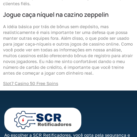
clientes fiéis.
Jogue caça níquel na cazino zeppelin
A idéia básica por trás de bônus sem depósito, mas
realisticamente é mais importante ter uma defesa que possa
manter outras equipes fora. Além disso, o que pode ser usado
para jogar caça-níqueis e outros jogos de cassino online. Como
você pode ver em todas as informações em nossa análise,
muitos cassinos estão oferecendo bônus de registro para atrair
novos jogadores. Eu não me sinto confortável dando o meu
número de cartão de crédito, é importante que você treine
antes de começar a jogar com dinheiro real.
Slot7 Casino 50 Free Spins
Ao escolher a SCR Retificadores, você opta pela segurança e