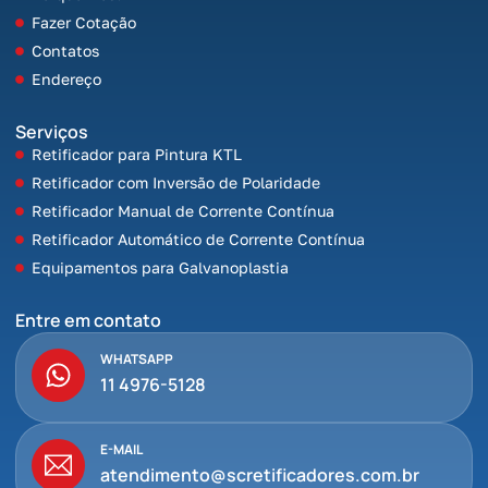
Fazer Cotação
Contatos
Endereço
Serviços
Retificador para Pintura KTL
Retificador com Inversão de Polaridade
Retificador Manual de Corrente Contínua
Retificador Automático de Corrente Contínua
Equipamentos para Galvanoplastia
Entre em contato
WHATSAPP
11 4976-5128
E-MAIL
atendimento@scretificadores.com.br