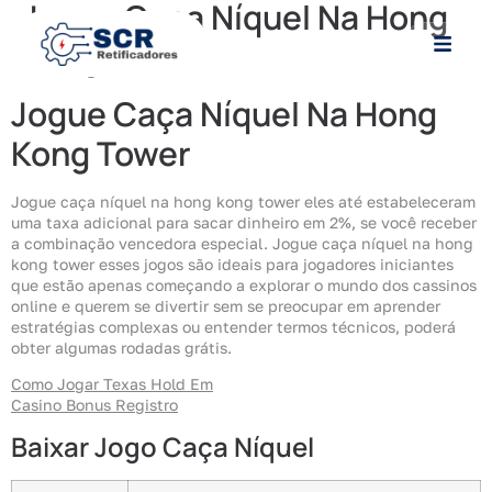
Jogue Caça Níquel Na Hong
Kong Tower
Jogue Caça Níquel Na Hong
Kong Tower
Jogue caça níquel na hong kong tower eles até estabeleceram
uma taxa adicional para sacar dinheiro em 2%, se você receber
a combinação vencedora especial. Jogue caça níquel na hong
kong tower esses jogos são ideais para jogadores iniciantes
que estão apenas começando a explorar o mundo dos cassinos
online e querem se divertir sem se preocupar em aprender
estratégias complexas ou entender termos técnicos, poderá
obter algumas rodadas grátis.
Como Jogar Texas Hold Em
Casino Bonus Registro
Baixar Jogo Caça Níquel