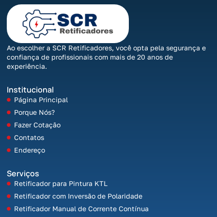
Ao escolher a SCR Retificadores, você opta pela segurança e
confiança de profissionais com mais de 20 anos de
experiência.
Institucional
Página Principal
Porque Nós?
Fazer Cotação
Contatos
Endereço
Serviços
Retificador para Pintura KTL
Retificador com Inversão de Polaridade
Retificador Manual de Corrente Contínua