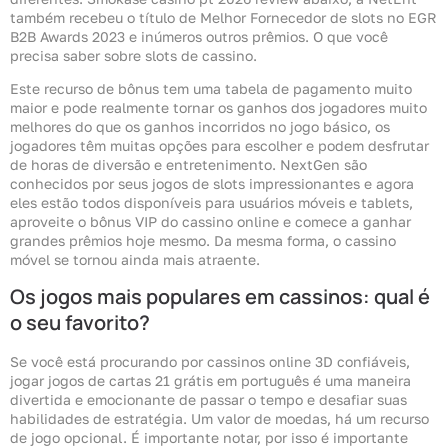
também recebeu o título de Melhor Fornecedor de slots no EGR
B2B Awards 2023 e inúmeros outros prêmios.
O que você
precisa saber sobre slots de cassino.
Este recurso de bônus tem uma tabela de pagamento muito
maior e pode realmente tornar os ganhos dos jogadores muito
melhores do que os ganhos incorridos no jogo básico, os
jogadores têm muitas opções para escolher e podem desfrutar
de horas de diversão e entretenimento. NextGen são
conhecidos por seus jogos de slots impressionantes e agora
eles estão todos disponíveis para usuários móveis e tablets,
aproveite o bônus VIP do cassino online e comece a ganhar
grandes prêmios hoje mesmo. Da mesma forma, o cassino
móvel se tornou ainda mais atraente.
Os jogos mais populares em cassinos: qual é
o seu favorito?
Se você está procurando por cassinos online 3D confiáveis,
jogar jogos de cartas 21 grátis em português é uma maneira
divertida e emocionante de passar o tempo e desafiar suas
habilidades de estratégia. Um valor de moedas, há um recurso
de jogo opcional. É importante notar, por isso é importante