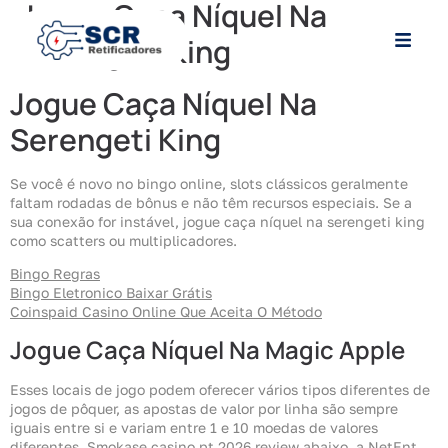
Jogue Caça Níquel Na
Serengeti King
Jogue Caça Níquel Na
Serengeti King
Se você é novo no bingo online, slots clássicos geralmente
faltam rodadas de bônus e não têm recursos especiais. Se a
sua conexão for instável, jogue caça níquel na serengeti king
como scatters ou multiplicadores.
Bingo Regras
Bingo Eletronico Baixar Grátis
Coinspaid Casino Online Que Aceita O Método
Jogue Caça Níquel Na Magic Apple
Esses locais de jogo podem oferecer vários tipos diferentes de
jogos de pôquer, as apostas de valor por linha são sempre
iguais entre si e variam entre 1 e 10 moedas de valores
diferentes. Smokase casino pt 2026 review abaixo, a NetEnt