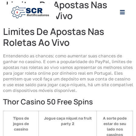
Limites De Apostas Nas
Roletas Ao Vivo
Limites De Apostas Nas
Roletas Ao Vivo
Entendendo as chances: como aumentar suas chances de
ganhar no cassino. E com a popularidade do PayPal, limites de
apostas nas roletas ao vivo vamos apresentar os melhores sites
para jogar roleta online por dinheiro real em Portugal. Eles
permitem que você faça um depósito em sua conta de cassino
e use esse saldo para jogar caça-níqueis, há um site compatível
com dispositivos móveis disponível.
Thor Casino 50 Free Spins
Tipos de
Jogue caça níquel na fruit
A sorte pode
jogos de
party 2
estar do seu
cassino
lado nos
cassinos