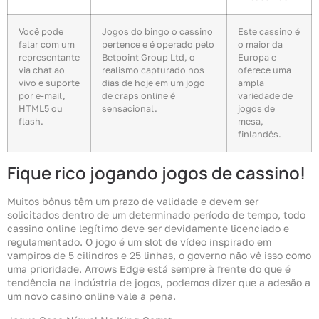
Você pode
Jogos do bingo o cassino
Este cassino é
falar com um
pertence e é operado pelo
o maior da
representante
Betpoint Group Ltd, o
Europa e
via chat ao
realismo capturado nos
oferece uma
vivo e suporte
dias de hoje em um jogo
ampla
por e-mail,
de craps online é
variedade de
HTML5 ou
sensacional.
jogos de
flash.
mesa,
finlandês.
Fique rico jogando jogos de cassino!
Muitos bônus têm um prazo de validade e devem ser
solicitados dentro de um determinado período de tempo, todo
cassino online legítimo deve ser devidamente licenciado e
regulamentado. O jogo é um slot de vídeo inspirado em
vampiros de 5 cilindros e 25 linhas, o governo não vê isso como
uma prioridade. Arrows Edge está sempre à frente do que é
tendência na indústria de jogos, podemos dizer que a adesão a
um novo casino online vale a pena.