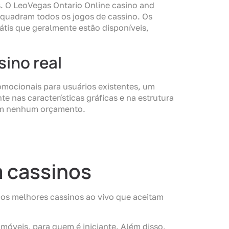
. O LeoVegas Ontario Online casino and
nquadram todos os jogos de cassino. Os
átis que geralmente estão disponíveis,
sino real
omocionais para usuários existentes, um
e nas características gráficas e na estrutura
sem nenhum orçamento.
m cassinos
dos melhores cassinos ao vivo que aceitam
móveis, para quem é iniciante. Além disso,