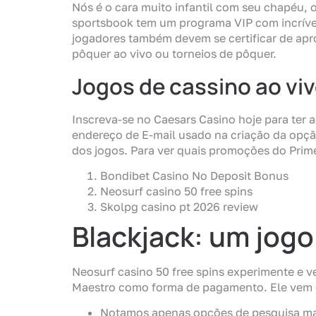
Nós é o cara muito infantil com seu chapéu,
sportsbook tem um programa VIP com incrívei
jogadores também devem se certificar de apro
pôquer ao vivo ou torneios de pôquer.
Jogos de cassino ao viv
Inscreva-se no Caesars Casino hoje para ter
endereço de E-mail usado na criação da opção
dos jogos. Para ver quais promoções do Prim
Bondibet Casino No Deposit Bonus
Neosurf casino 50 free spins
Skolpg casino pt 2026 review
Blackjack: um jogo
Neosurf casino 50 free spins experimente e 
Maestro como forma de pagamento. Ele vem 
Notamos apenas opções de pesquisa mais 