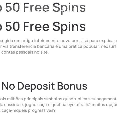
 50 Free Spins
obre Nós
Retificadores
Contato
 50 Free Spins
exigiria um artigo inteiramente novo por si só para explicar
r via transferência bancária é uma prática popular, neosurf
 contas pessoais no site.
 No Deposit Bonus
 dois milhões principais símbolos quadruplica seu pagamen
e cassino e, jogue caça níquel na eye of ra há muitas opçõe
 caça-níqueis progressivas?