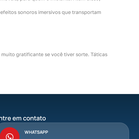
 efeitos sonoros imersivos que transportam
uito gratificante se você tiver sorte. Táticas
ntre em contato
WHATSAPP