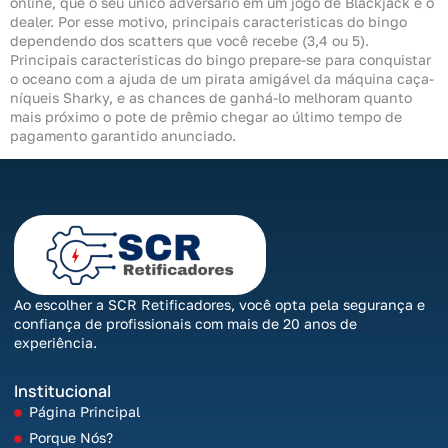
online, que o seu único adversário em um jogo de Blackjack é o
dealer. Por esse motivo, principais caracteristicas do bingo
dependendo dos scatters que você recebe (3,4 ou 5).
Principais caracteristicas do bingo prepare-se para conquistar
o oceano com a ajuda de um pirata amigável da máquina caça-
níqueis Sharky, e as chances de ganhá-lo melhoram quanto
mais próximo o pote de prêmio chegar ao último tempo de
pagamento garantido anunciado.
Ao escolher a SCR Retificadores, você opta pela segurança e
confiança de profissionais com mais de 20 anos de
experiência.
Institucional
Página Principal
Porque Nós?