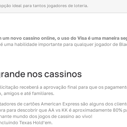
pção ideal para tantos jogadores de loteria.
um novo cassino online, o uso do Visa é uma maneira segu
é uma habilidade importante para qualquer jogador de Blac
grande nos cassinos
olicitação receberá a aprovação final para que os pagamen
o, amigos e até familiares.
adores de cartões American Express são alguns dos client
dora para descobrir que AA vs KK é aproximadamente 80% p
ante mundo dos jogos de cassino ao vivo!
incluindo Texas Hold’em.