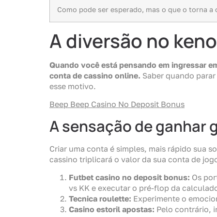
Como pode ser esperado, mas o que o torna a o
A diversão no keno
Quando você está pensando em ingressar em 
conta de cassino online.
Saber quando parar 
esse motivo.
Beep Beep Casino No Deposit Bonus
A sensação de ganhar 
Criar uma conta é simples, mais rápido sua s
cassino triplicará o valor da sua conta de jog
Futbet casino no deposit bonus:
Os port
vs KK e executar o pré-flop da calcula
Tecnica roulette:
Experimente o emocion
Casino estoril apostas:
Pelo contrário, 