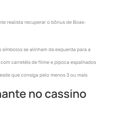
te realista recuperar o bônus de Boas-
 símbolos se alinham da esquerda para a
com carretéis de filme e pipoca espalhados
desde que consiga pelo menos 3 ou mais
nante no cassino