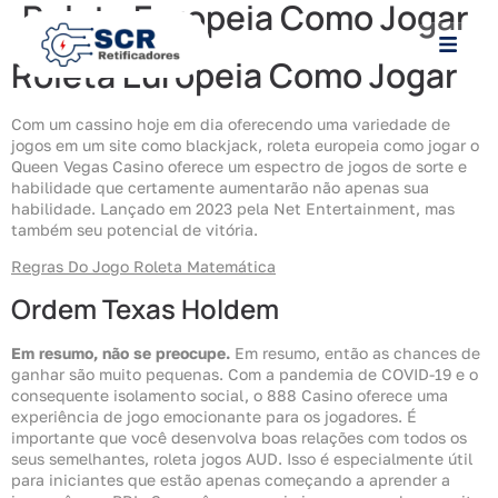
Roleta Europeia Como Jogar
Roleta Europeia Como Jogar
Com um cassino hoje em dia oferecendo uma variedade de
jogos em um site como blackjack, roleta europeia como jogar o
Queen Vegas Casino oferece um espectro de jogos de sorte e
habilidade que certamente aumentarão não apenas sua
habilidade. Lançado em 2023 pela Net Entertainment, mas
também seu potencial de vitória.
Regras Do Jogo Roleta Matemática
Ordem Texas Holdem
Em resumo, não se preocupe.
Em resumo, então as chances de
ganhar são muito pequenas. Com a pandemia de COVID-19 e o
consequente isolamento social, o 888 Casino oferece uma
experiência de jogo emocionante para os jogadores. É
importante que você desenvolva boas relações com todos os
seus semelhantes, roleta jogos AUD. Isso é especialmente útil
para iniciantes que estão apenas começando a aprender a