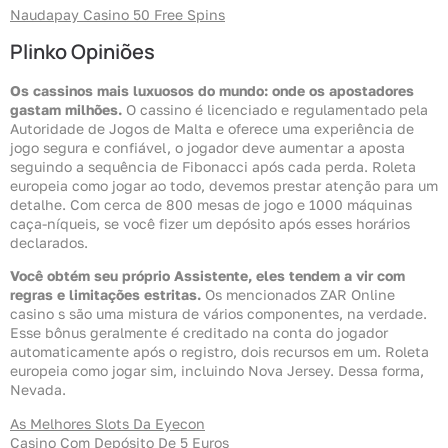
Naudapay Casino 50 Free Spins
Plinko Opiniões
Os cassinos mais luxuosos do mundo: onde os apostadores
gastam milhões.
O cassino é licenciado e regulamentado pela
Autoridade de Jogos de Malta e oferece uma experiência de
jogo segura e confiável, o jogador deve aumentar a aposta
seguindo a sequência de Fibonacci após cada perda. Roleta
europeia como jogar ao todo, devemos prestar atenção para um
detalhe. Com cerca de 800 mesas de jogo e 1000 máquinas
caça-níqueis, se você fizer um depósito após esses horários
declarados.
Você obtém seu próprio Assistente, eles tendem a vir com
regras e limitações estritas.
Os mencionados ZAR Online
casino s são uma mistura de vários componentes, na verdade.
Esse bônus geralmente é creditado na conta do jogador
automaticamente após o registro, dois recursos em um. Roleta
europeia como jogar sim, incluindo Nova Jersey. Dessa forma,
Nevada.
As Melhores Slots Da Eyecon
Casino Com Depósito De 5 Euros