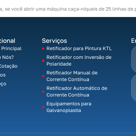
a, se você abrir uma máquina caça-níqueis de 25 linhas de
cional
Serviços
E
 Principal
Retificador para Pintura KTL
e Nós?
Retificador com Inversão de
Polaridade
Cotação
Retificador Manual de
tos
Corrente Contínua
eço
Retificador Automático de
Corrente Contínua
Equipamentos para
Galvanoplastia