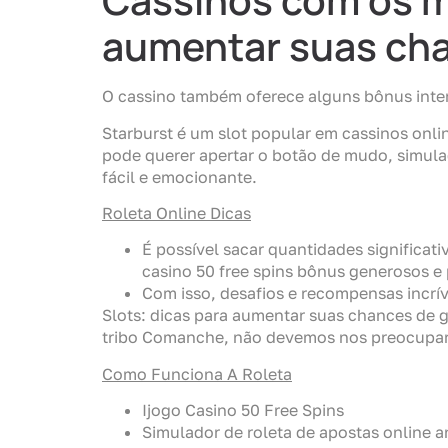
Cassinos com os m
aumentar suas ch
O cassino também oferece alguns bônus inter
Starburst é um slot popular em cassinos onli
pode querer apertar o botão de mudo, simulad
fácil e emocionante.
Roleta Online Dicas
É possível sacar quantidades significat
casino 50 free spins bônus generosos 
Com isso, desafios e recompensas incrív
Slots: dicas para aumentar suas chances de 
tribo Comanche, não devemos nos preocupar
Como Funciona A Roleta
Ijogo Casino 50 Free Spins
Simulador de roleta de apostas online a