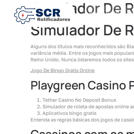
Simulador De R
Página Inicial
S
Simulador De R
Alguns dos títulos mais reconhecidos são Blac
variância média. Entre os jogos mais popular
Reino Unido. Nunca listaremos todos os sites 
Jogo De Bingo Gratis Online
Playgreen Casino 
Tether Casino No Deposit Bonus
Simulador de roleta de apostas online a
Aplicativos bingo gratis
Entenda as regras básicas dos jogos de cassi