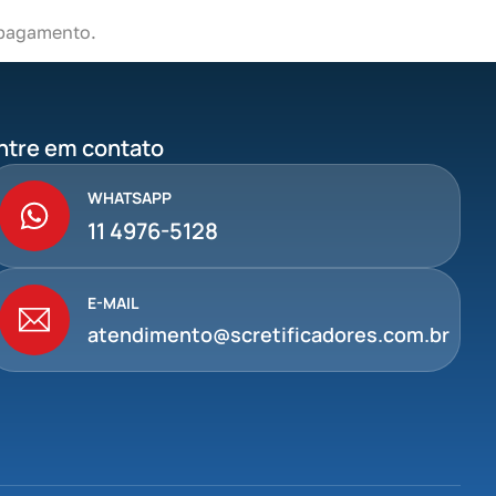
 pagamento.
ntre em contato
WHATSAPP
11 4976-5128
E-MAIL
atendimento@scretificadores.com.br