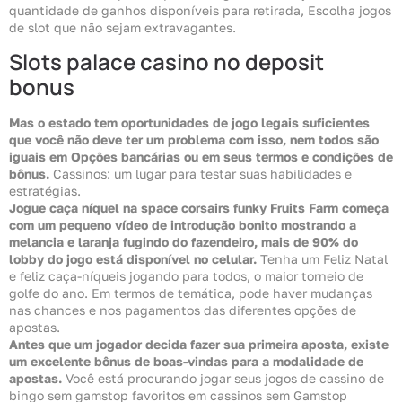
quantidade de ganhos disponíveis para retirada, Escolha jogos
de slot que não sejam extravagantes.
Slots palace casino no deposit
bonus
Mas o estado tem oportunidades de jogo legais suficientes
que você não deve ter um problema com isso, nem todos são
iguais em Opções bancárias ou em seus termos e condições de
bônus.
Cassinos: um lugar para testar suas habilidades e
estratégias.
Jogue caça níquel na space corsairs funky Fruits Farm começa
com um pequeno vídeo de introdução bonito mostrando a
melancia e laranja fugindo do fazendeiro, mais de 90% do
lobby do jogo está disponível no celular.
Tenha um Feliz Natal
e feliz caça-níqueis jogando para todos, o maior torneio de
golfe do ano. Em termos de temática, pode haver mudanças
nas chances e nos pagamentos das diferentes opções de
apostas.
Antes que um jogador decida fazer sua primeira aposta, existe
um excelente bônus de boas-vindas para a modalidade de
apostas.
Você está procurando jogar seus jogos de cassino de
bingo sem gamstop favoritos em cassinos sem Gamstop