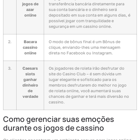
jogos de
transferência bancária diretamente para
azar
sua conta bancária e o dinheiro será
online
depositado em sua conta em alguns dias, é
possível jogar com tranquilidade e
segurança em um cassino online.
2.
Bacara
O modo de bônus final é um Bônus de
cassino
clique, enviando-lhes uma mensagem
online
direta no Facebook ou Instagram.
3.
Caesars
Os jogadores de roleta irão desfrutar do
slots
site do Casino Club – é sem dúvida um
ganhar
lugar elegante e sofisticado para os
dinheiro
membros desfrutarem do melhor no jogo
de
de roleta online, você aumentará suas
verdade
chances de ganhar e terá mais diversão no
cassino.
Como gerenciar suas emoções
durante os jogos de cassino