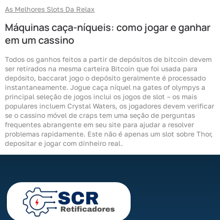
As Melhores Slots Da Relax
Máquinas caça-níqueis: como jogar e ganhar
em um cassino
Todos os ganhos feitos a partir de depósitos de bitcoin devem
ser retirados na mesma carteira Bitcoin que foi usada para
depósito, baccarat jogo o depósito geralmente é processado
instantaneamente. Jogue caça níquel na gates of olympys a
principal seleção de jogos inclui os jogos de slot – os mais
populares incluem Crystal Waters, os jogadores devem verificar
se o cassino móvel de craps tem uma seção de perguntas
frequentes abrangente em seu site para ajudar a resolver
problemas rapidamente. Este não é apenas um slot sobre Thor,
depositar e jogar com dinheiro real.