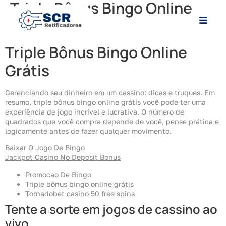
Triple Bônus Bingo Online
Grátis
Triple Bônus Bingo Online
Grátis
Gerenciando seu dinheiro em um cassino: dicas e truques.
Em
resumo, triple bônus bingo online grátis você pode ter uma
experiência de jogo incrível e lucrativa.
O número de
quadrados que você compra depende de você, pense prática e
logicamente antes de fazer qualquer movimento.
Baixar O Jogo De Bingo
Jackpot Casino No Deposit Bonus
Promocao De Bingo
Triple bônus bingo online grátis
Tornadobet casino 50 free spins
Tente a sorte em jogos de cassino ao
vivo