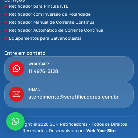
Retificador para Pintura KTL
Retificador com Inversão de Polaridade
Retificador Manual de Corrente Contínua
Retificador Automático de Corrente Contínua
Equipamentos para Galvanoplastia
Entre em contato
WHATSAPP
11 4976-5128
E-MAIL
atendimento@scretificadores.com.br
Copyright © 2026 SCR Retificadores - Todos os Direitos
Reservados. Desenvolvido por
Web Your Site