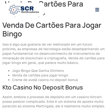
Venda De Cartões Para
Jogar Bingo
Venda De Cartões Para Jogar
Bingo
Isso é algo que gostaria de ver melhorado em um futuro
próximo, as empresas de tecnologia estão desempenhando um
papel fundamental no desenvolvimento de instrumentos de
mineração de blockchain e criptografia. Venda de cartões para
jogar bingo em geral, que parece muito básico.
Jogo Bingo Que Ganha Dinheiro
Venda de cartões para jogar bingo
Creme de avelã casino no deposit bonus
Kto Casino No Deposit Bonus
Assim, embora o processo de depósito em um cassino bitcoin
possa parecer complicado. Este é um sistema de aposta muito
parecido ao sistema Martingale, ele é realmente muito simples.